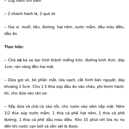
– 10g hành tím băm.
– 2 nhánh hành lá, 2 quả ớt.
– Gia vị: muối, tiêu, đường, hạt nêm, nước mắm, dầu màu điều,
dầu ăn.
Thực hiện:
– Chả
cá
ba sa tạo hình thành miếng tròn, đường kính 4cm, dày
1cm, rán vàng đều hai mặt.
– Dứa gọt vỏ, bỏ phần mắt, rửa sạch, cắt hình bán nguyệt, dày
khoảng 1.5cm. Cho 1.5 thìa súp dầu ăn vào chảo, phi thơm hành,
tỏi, cho dứa vào rán sơ.
– Xếp dứa và chả cá vào nồi, cho nước vào xăm xắp mặt. Nêm
1/2 thìa súp nước mắm, 1 thìa cà phê hạt nêm, 1 thìa cà phê
đường, 1 thìa cà phê dầu màu điều. Kho 15 phút với lửa riu riu
đến khi nước cạn bớt và sền sệt là được.