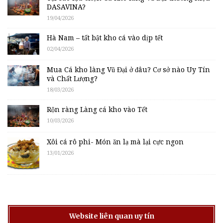
DASAVINA?
19/04/2026
Hà Nam – tất bật kho cá vào dịp tết
02/04/2026
Mua Cá kho làng Vũ Đại ở đâu? Cơ sở nào Uy Tín
và Chất Lượng?
18/03/2026
Rộn ràng Làng cá kho vào Tết
10/03/2026
Xôi cá rô phi- Món ăn lạ mà lại cực ngon
13/01/2026
Website liên quan uy tín