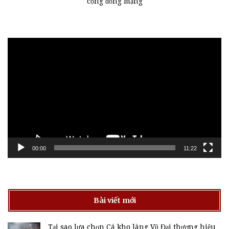
cộng đồng mạng
Trình
chơi
Video
00:00
11:22
Bài viết mới
Tại sao lựa chọn Cá kho làng Vũ Đại thương hiệu