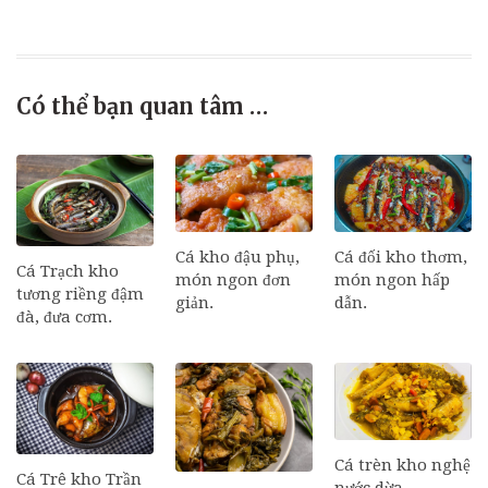
Có thể bạn quan tâm …
Cá đối kho thơm,
Cá kho đậu phụ,
Cá Trạch kho
món ngon hấp
món ngon đơn
tương riềng đậm
dẫn.
giản.
đà, đưa cơm.
Cá trèn kho nghệ
Cá Trê kho Trần
nước dừa