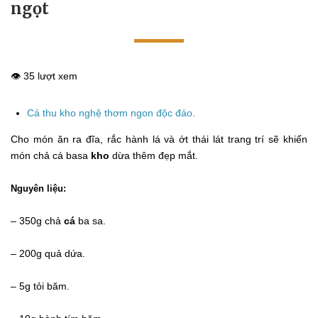
ngọt
👁️ 35 lượt xem
Cá thu kho nghệ thơm ngon độc đáo.
Cho món ăn ra đĩa, rắc hành lá và ớt thái lát trang trí sẽ khiến
món chả cá basa
kho
dừa thêm đẹp mắt.
Nguyên liệu:
– 350g chả
cá
ba sa.
– 200g quả dứa.
– 5g tỏi băm.