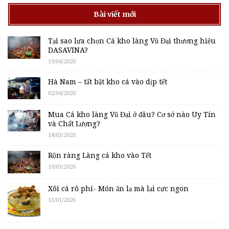
Bài viết mới
Tại sao lựa chọn Cá kho làng Vũ Đại thương hiệu
DASAVINA?
19/04/2026
Hà Nam – tất bật kho cá vào dịp tết
02/04/2026
Mua Cá kho làng Vũ Đại ở đâu? Cơ sở nào Uy Tín
và Chất Lượng?
18/03/2026
Rộn ràng Làng cá kho vào Tết
10/03/2026
Xôi cá rô phi- Món ăn lạ mà lại cực ngon
13/01/2026