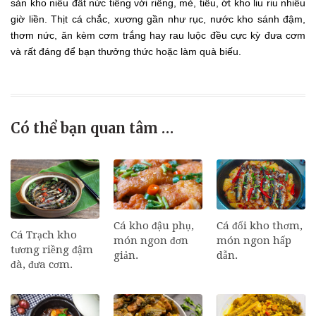
sản kho niêu đất nức tiếng với riềng, mẻ, tiêu, ớt kho liu riu nhiều
giờ liền. Thịt cá chắc, xương gần như rục, nước kho sánh đậm,
thơm nức, ăn kèm cơm trắng hay rau luộc đều cực kỳ đưa cơm
và rất đáng để bạn thưởng thức hoặc làm quà biếu.
Có thể bạn quan tâm …
Cá đối kho thơm,
Cá kho đậu phụ,
Cá Trạch kho
món ngon hấp
món ngon đơn
tương riềng đậm
dẫn.
giản.
đà, đưa cơm.