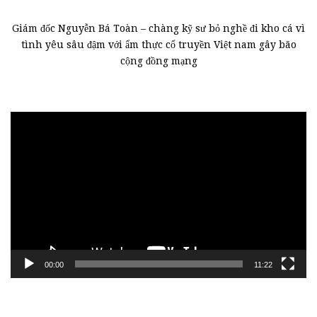
Giám đốc Nguyễn Bá Toàn – chàng kỹ sư bỏ nghề đi kho cá vì
tình yêu sâu đậm với ẩm thực cổ truyền Việt nam gây bão
cộng đồng mạng
Trình
chơi
Video
00:00
11:22