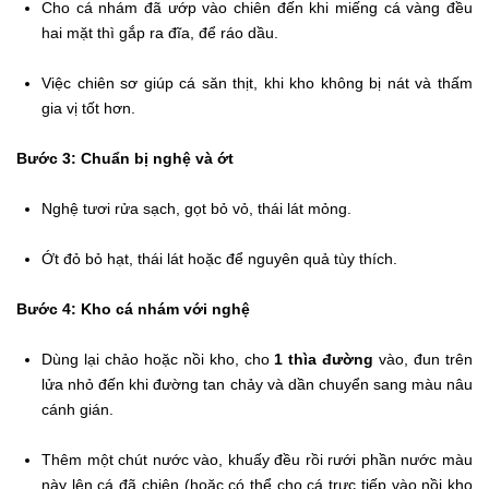
Cho cá nhám đã ướp vào chiên đến khi miếng cá vàng đều
hai mặt thì gắp ra đĩa, để ráo dầu.
Việc chiên sơ giúp cá săn thịt, khi kho không bị nát và thấm
gia vị tốt hơn.
Bước 3: Chuẩn bị nghệ và ớt
Nghệ tươi rửa sạch, gọt bỏ vỏ, thái lát mỏng.
Ớt đỏ bỏ hạt, thái lát hoặc để nguyên quả tùy thích.
Bước 4: Kho cá nhám với nghệ
Dùng lại chảo hoặc nồi kho, cho
1 thìa đường
vào, đun trên
lửa nhỏ đến khi đường tan chảy và dần chuyển sang màu nâu
cánh gián.
Thêm một chút nước vào, khuấy đều rồi rưới phần nước màu
này lên cá đã chiên (hoặc có thể cho cá trực tiếp vào nồi kho