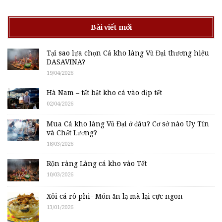
Bài viết mới
Tại sao lựa chọn Cá kho làng Vũ Đại thương hiệu
DASAVINA?
19/04/2026
Hà Nam – tất bật kho cá vào dịp tết
02/04/2026
Mua Cá kho làng Vũ Đại ở đâu? Cơ sở nào Uy Tín
và Chất Lượng?
18/03/2026
Rộn ràng Làng cá kho vào Tết
10/03/2026
Xôi cá rô phi- Món ăn lạ mà lại cực ngon
13/01/2026