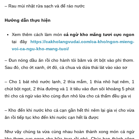
– Rau mùi nhặt rửa sạch và để ráo nước
Hướng dẫn thực hiện
Xem thêm cách làm món
cá ngừ kho măng tươi cực ngon
tại đây
https://cakholangvudai.com/ca-kho/ngon-mieng-
voi-ca-ngu-kho-mang-tuoi/
– Đun nóng dầu ăn rồi cho hành tỏi băm và ớt bột vào phi thơm.
Sau đó, cho ớt xanh, ớt đỏ, cà chua và dứa thái lát vào xào sơ
– Cho 1 bát nhỏ nước lạnh, 2 thìa mắm, 1 thìa nhỏ hạt nêm, 1
chút bột ngọt, 2 thìa đường và 1 ít tiêu vào đun sôi khoảng 5 phút
thì cho cá ngừ vào kho cùng đun nhỏ lửa cho cá thấm đều gia vị
– Kho đến khi nước kho cá cạn gần hết thì nêm lại gia vị cho vừa
ăn rồi tiếp tục kho đến khi nước cạn hết là được
Như vậy chúng ta vừa cùng nhau hoàn thành xong món cá ngừ
kho thơm cực ngon cho bữa trưa rồi nhé. Chúc bạn thành công