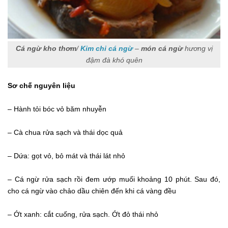
Cá ngừ kho thơm
/
Kim chi cá ngừ
–
món cá ngừ
hương vị
đậm đà khó quên
Sơ chế nguyên liệu
– Hành tỏi bóc vỏ băm nhuyễn
– Cà chua rửa sạch và thái dọc quả
– Dứa: gọt vỏ, bỏ mát và thái lát nhỏ
– Cá ngừ rửa sạch rồi đem ướp muối khoảng 10 phút. Sau đó,
cho cá ngừ vào chảo dầu chiên đến khi cá vàng đều
– Ớt xanh: cắt cuống, rửa sạch. Ớt đỏ thái nhỏ