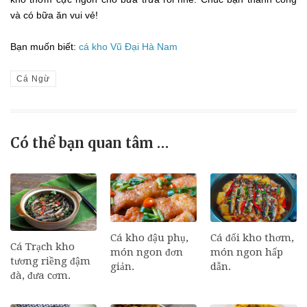
và có bữa ăn vui vẻ!
Bạn muốn biết:
cá kho Vũ Đại Hà Nam
Cá Ngừ
Có thể bạn quan tâm …
Cá đối kho thơm,
Cá kho đậu phụ,
Cá Trạch kho
món ngon hấp
món ngon đơn
tương riềng đậm
dẫn.
giản.
đà, đưa cơm.