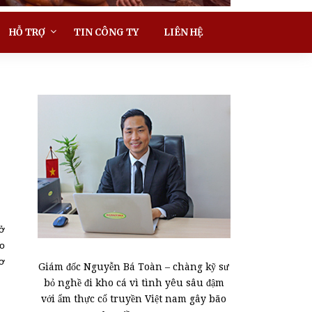
HỖ TRỢ
TIN CÔNG TY
LIÊN HỆ
rở
ho
sơ
Giám đốc Nguyễn Bá Toàn – chàng kỹ sư
bỏ nghề đi kho cá vì tình yêu sâu đậm
với ẩm thực cổ truyền Việt nam gây bão