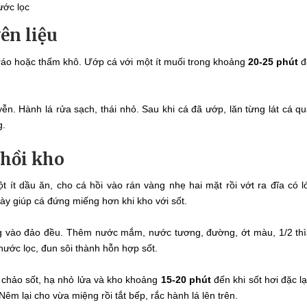
ước lọc
ên liệu
ráo hoặc thấm khô. Ướp cá với một ít muối trong khoảng
20-25 phút
đ
ễn. Hành lá rửa sạch, thái nhỏ. Sau khi cá đã ướp, lăn từng lát cá q
g.
 hồi kho
 ít dầu ăn, cho cá hồi vào rán vàng nhẹ hai mặt rồi vớt ra đĩa có l
ày giúp cá đứng miếng hơn khi kho với sốt.
ng vào đảo đều. Thêm nước mắm, nước tương, đường, ớt màu, 1/2 th
nước lọc, đun sôi thành hỗn hợp sốt.
 chảo sốt, hạ nhỏ lửa và kho khoảng
15-20 phút
đến khi sốt hơi đặc lạ
m lại cho vừa miệng rồi tắt bếp, rắc hành lá lên trên.