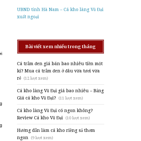
UBND tỉnh Hà Nam – Cá kho làng Vũ Đại
xuất ngoại
Bài viết xem nhiều trong tháng
ới
Cá trắm đen giá bán bao nhiêu tiền một
kí? Mua cá trắm đen ở đâu vừa tươi vừa
rẻ
(12 lượt xem)
Cá kho làng Vũ Đại giá bao nhiêu – Bảng
Giá cá kho Vũ Đại?
(11 lượt xem)
ng
Cá kho làng Vũ Đại có ngon không?
Review Cá kho Vũ Đại
(10 lượt xem)
ng
Hướng dẫn làm cá kho riềng sả thơm
ngon
(9 lượt xem)