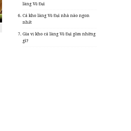
làng Vũ Đại
Cá kho làng Vũ Đại nhà nào ngon
nhất
Gia vị kho cá làng Vũ Đại gồm những
gì?