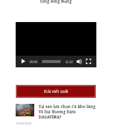
cộng đồng mạng
Trình
chơi
Video
00:00
11:22
Bài viết mới
Tại sao lựa chọn Cá kho làng
Vũ Đại thương hiệu
DASAVINA?
19/04/2026