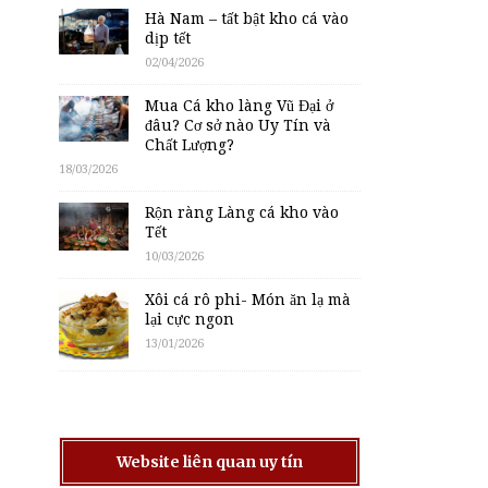
Hà Nam – tất bật kho cá vào
dịp tết
02/04/2026
Mua Cá kho làng Vũ Đại ở
đâu? Cơ sở nào Uy Tín và
Chất Lượng?
18/03/2026
Rộn ràng Làng cá kho vào
Tết
10/03/2026
Xôi cá rô phi- Món ăn lạ mà
lại cực ngon
13/01/2026
Website liên quan uy tín