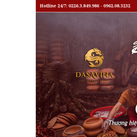
Hotline 24/7: 0226.3.849.986 - 0962.08.3232