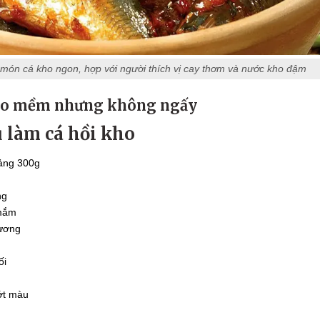
à món cá kho ngon, hợp với người thích vị cay thơm và nước kho đậm
béo mềm nhưng không ngấy
 làm cá hồi kho
oảng 300g
ng
 mắm
tương
ối
 ớt màu