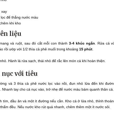
u xay
c lọc để thắng nước màu
 chêm khi kho
ên liệu
mang và ruột, sau đó cắt mỗi con thành
3-4 khúc ngắn
. Rửa cá v
o rồi ướp với 1/2 thìa cà phê muối trong khoảng
15 phút
.
hỏ. Hành lá rửa sạch, thái nhỏ để rắc lên món cá khi hoàn thiện.
 nục với tiêu
ờng và 3 thìa cà phê nước lọc vào nồi, đun nhỏ lửa đến khi đườ
. Nhanh tay cho cá nục vào, trở nhẹ để nước màu bám quanh thân cá.
tím, dầu ăn và một ít đường nếu cần. Kho cá ở lửa nhỏ, thỉnh thoả
 thấm đều. Nếu nước kho rút quá nhanh, chêm thêm một ít nước sôi.