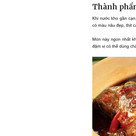
Thành phẩm
Khi nước kho gần cạn, 
có màu nâu đẹp, thịt c
Món này ngon nhất kh
đậm vị có thể dùng ch