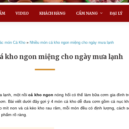
ẨM
VIDEO
KHÁCH HÀNG
CẨM NANG
ĐẠI LÝ
ác món Cá Kho
»
Nhiều món cá kho ngon miệng cho ngày mưa lạnh
á kho ngon miệng cho ngày mưa lạnh
 lạnh, một nồi
cá kho ngon
nóng hổi có thể làm bữa cơm gia đình t
hơn. Bài viết dưới đây gợi ý 4 món cá kho dễ đưa cơm gồm cá nục k
kho mít non và cá kèo kho rau răm, mỗi món đều có định lượng, cách 
h phẩm rõ ràng.