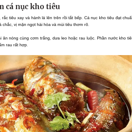
 cá nục kho tiêu
rắc tiêu xay và hành lá lên trên rồi tắt bếp. Cá nục kho tiêu đạt chu
á chắc, vị mặn ngọt hài hòa và mùi tiêu thơm rõ.
i ăn nóng cùng cơm trắng, dưa leo hoặc rau luộc. Phần nước kho ti
ấm rau rất hợp.