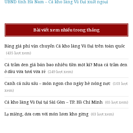
UBND tỉnh Hà Nam – Cá kho làng Vũ Đại xuất ngoại
Bài viết xem nhiều trong tháng
Bảng giá phí vận chuyển Cá kho làng Vũ Đại trên toàn quốc
(435 lượt xem)
Cá trắm đen giá bán bao nhiêu tiền một kí? Mua cá trắm đen
ở đâu vừa tươi vừa rẻ
(249 lượt xem)
Canh cá nấu sấu – món ngon cho ngày hè nóng nực
(103 lượt
xem)
Cá kho làng Vũ Đại tại Sài Gòn – TP. Hồ Chí Minh
(65 lượt xem)
Lạ miệng, đưa cơm với món lươn kho gừng
(63 lượt xem)