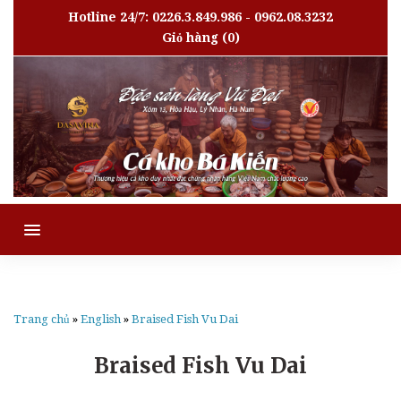
Hotline 24/7: 0226.3.849.986 - 0962.08.3232
Giỏ hàng
(0)
MENU
Trang chủ
»
English
»
Braised Fish Vu Dai
Braised Fish Vu Dai