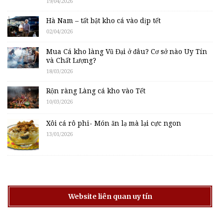
19/04/2026
Hà Nam – tất bật kho cá vào dịp tết
02/04/2026
Mua Cá kho làng Vũ Đại ở đâu? Cơ sở nào Uy Tín
và Chất Lượng?
18/03/2026
Rộn ràng Làng cá kho vào Tết
10/03/2026
Xôi cá rô phi- Món ăn lạ mà lại cực ngon
13/01/2026
Website liên quan uy tín