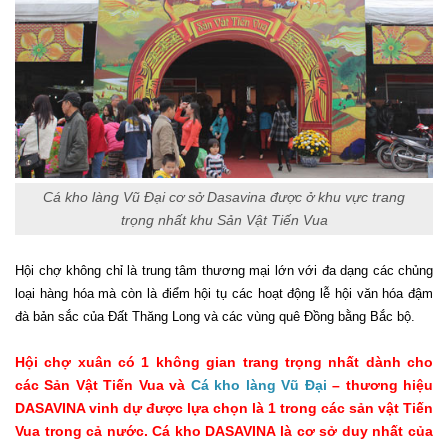
Cá kho làng Vũ Đại cơ sở Dasavina được ở khu vực trang
trọng nhất khu Sản Vật Tiến Vua
Hội chợ không chỉ là trung tâm thương mại lớn với đa dạng các chủng
loại hàng hóa mà còn là điểm hội tụ các hoạt động lễ hội văn hóa đậm
đà bản sắc của Đất Thăng Long và các vùng quê Đồng bằng Bắc bộ.
Hội chợ xuân có 1 không gian trang trọng nhất dành cho
các Sản Vật Tiến Vua và
Cá kho làng Vũ Đại
– thương hiệu
DASAVINA vinh dự được lựa chọn là 1 trong các sản vật Tiến
Vua trong cả nước. Cá kho DASAVINA là cơ sở duy nhất của