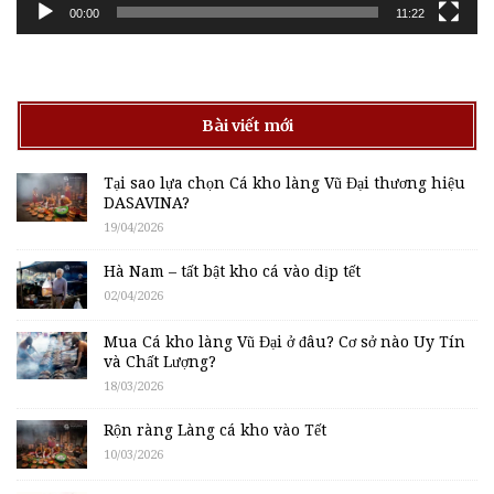
00:00
11:22
Bài viết mới
Tại sao lựa chọn Cá kho làng Vũ Đại thương hiệu
DASAVINA?
19/04/2026
Hà Nam – tất bật kho cá vào dịp tết
02/04/2026
Mua Cá kho làng Vũ Đại ở đâu? Cơ sở nào Uy Tín
và Chất Lượng?
18/03/2026
Rộn ràng Làng cá kho vào Tết
10/03/2026