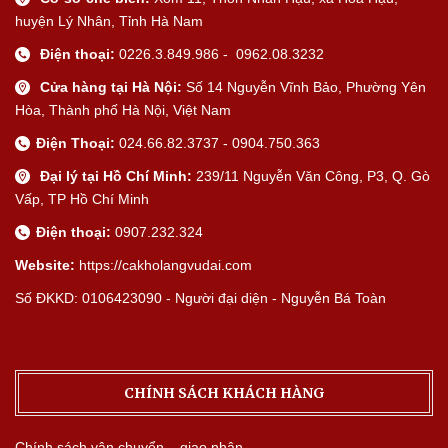
huyện Lý Nhân, Tỉnh Hà Nam
Điện thoại:
0226.3.849.986 - 0962.08.3232
Cửa hàng tại Hà Nội:
Số 14 Nguyễn Vĩnh Bảo, Phường Yên
Hòa, Thành phố Hà Nội, Việt Nam
Điện Thoại:
024.66.82.3737 - 0904.750.363
Đại lý tại Hồ Chí Minh:
239/11 Nguyễn Văn Công, P3, Q. Gò
Vấp, TP Hồ Chí Minh
Điện thoại:
0907.232.324
Website:
https://cakholangvudai.com
Số ĐKKD: 0106423090 - Người đại diện - Nguyễn Bá Toàn
CHÍNH SÁCH KHÁCH HÀNG
Chính sách vận chuyển – giao nhận