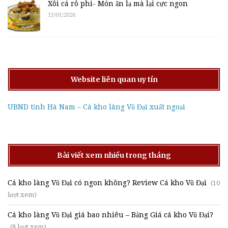
Xôi cá rô phi- Món ăn lạ mà lại cực ngon
13/01/2026
Website liên quan uy tín
UBND tỉnh Hà Nam – Cá kho làng Vũ Đại xuất ngoại
Bài viết xem nhiều trong tháng
Cá kho làng Vũ Đại có ngon không? Review Cá kho Vũ Đại
(10
lượt xem)
Cá kho làng Vũ Đại giá bao nhiêu – Bảng Giá cá kho Vũ Đại?
(8 lượt xem)