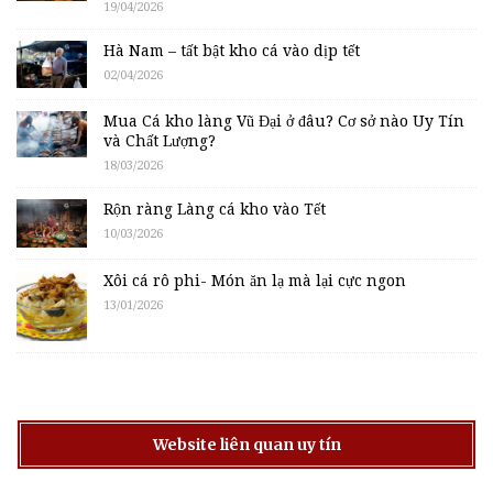
19/04/2026
Hà Nam – tất bật kho cá vào dịp tết
02/04/2026
Mua Cá kho làng Vũ Đại ở đâu? Cơ sở nào Uy Tín
và Chất Lượng?
18/03/2026
Rộn ràng Làng cá kho vào Tết
10/03/2026
Xôi cá rô phi- Món ăn lạ mà lại cực ngon
13/01/2026
Website liên quan uy tín