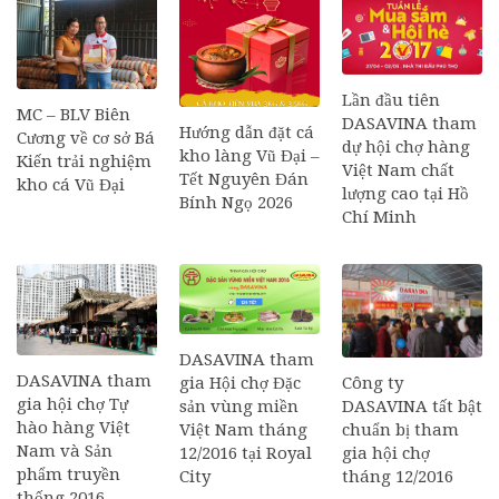
Lần đầu tiên
MC – BLV Biên
DASAVINA tham
Hướng dẫn đặt cá
Cương về cơ sở Bá
dự hội chợ hàng
kho làng Vũ Đại –
Kiến trải nghiệm
Việt Nam chất
Tết Nguyên Đán
kho cá Vũ Đại
lượng cao tại Hồ
Bính Ngọ 2026
Chí Minh
DASAVINA tham
DASAVINA tham
Công ty
gia Hội chợ Đặc
gia hội chợ Tự
DASAVINA tất bật
sản vùng miền
hào hàng Việt
chuẩn bị tham
Việt Nam tháng
Nam và Sản
gia hội chợ
12/2016 tại Royal
phẩm truyền
tháng 12/2016
City
thống 2016 –