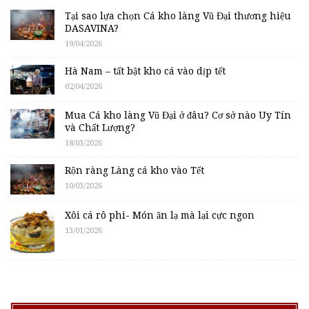
Tại sao lựa chọn Cá kho làng Vũ Đại thương hiệu
DASAVINA?
19/04/2026
Hà Nam – tất bật kho cá vào dịp tết
02/04/2026
Mua Cá kho làng Vũ Đại ở đâu? Cơ sở nào Uy Tín
và Chất Lượng?
18/03/2026
Rộn ràng Làng cá kho vào Tết
10/03/2026
Xôi cá rô phi- Món ăn lạ mà lại cực ngon
13/01/2026