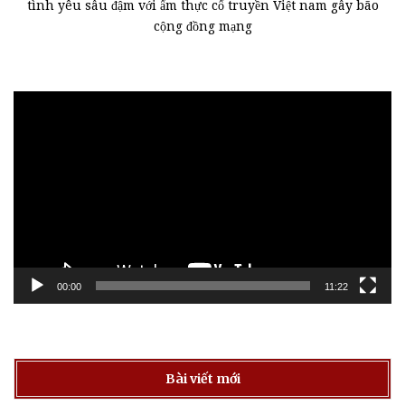
tình yêu sâu đậm với ẩm thực cổ truyền Việt nam gây bão
cộng đồng mạng
Trình
chơi
Video
00:00
11:22
Bài viết mới