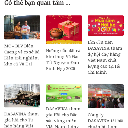
Có thể bạn quan tâm …
Lần đầu tiên
MC – BLV Biên
DASAVINA tham
Hướng dẫn đặt cá
Cương về cơ sở Bá
dự hội chợ hàng
kho làng Vũ Đại –
Kiến trải nghiệm
Việt Nam chất
Tết Nguyên Đán
kho cá Vũ Đại
lượng cao tại Hồ
Bính Ngọ 2026
Chí Minh
DASAVINA tham
DASAVINA tham
Công ty
gia Hội chợ Đặc
gia hội chợ Tự
DASAVINA tất bật
sản vùng miền
hào hàng Việt
chuẩn bị tham
Việt Nam tháng