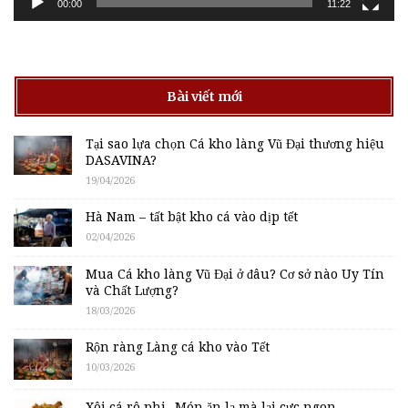
00:00
11:22
Bài viết mới
Tại sao lựa chọn Cá kho làng Vũ Đại thương hiệu
DASAVINA?
19/04/2026
Hà Nam – tất bật kho cá vào dịp tết
02/04/2026
Mua Cá kho làng Vũ Đại ở đâu? Cơ sở nào Uy Tín
và Chất Lượng?
18/03/2026
Rộn ràng Làng cá kho vào Tết
10/03/2026
Xôi cá rô phi- Món ăn lạ mà lại cực ngon