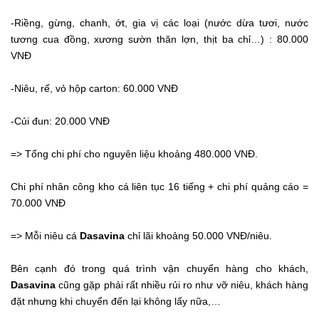
-Riềng, gừng, chanh, ớt, gia vị các loại (nước dừa tươi, nước
tương cua đồng, xương sườn thăn lợn, thịt ba chỉ…) : 80.000
VNĐ
-Niêu, rế, vỏ hộp carton: 60.000 VNĐ
-Củi đun: 20.000 VNĐ
=> Tổng chi phí cho nguyên liệu khoảng 480.000 VNĐ.
Chi phí nhân công kho cá liên tục 16 tiếng + chi phí quảng cáo =
70.000 VNĐ
=> Mỗi niêu cá
Dasavina
chỉ lãi khoảng 50.000 VNĐ/niêu.
Bên cạnh đó trong quá trình vận chuyển hàng cho khách,
Dasavina
cũng gặp phải rất nhiều rủi ro như vỡ niêu, khách hàng
đặt nhưng khi chuyển đến lại không lấy nữa,…