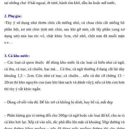
tại những chợ ở hải ngoại; ớt tươi, hành tím khô, dầu ăn hoặc mỡ nước,
2. Phụ gia:
-Tùy ý sử dụng như thơm chín cắt miếng nhỏ, cà chua chín cắt miếng bỏ
phần hột, xơ mít chín (trái mít chín, sau khi gỡ múi, cắt lấy phần cọng xơ
dạng sợi) mía lau róc vỏ, chặt khúc 5cm, chẻ nhỏ, chột nưa đã muối mặn
v.v…
3. Cá kho nước:
– Các loại cá quen thuộc để dùng kho nước là các loại cá biển như cá ngừ,
cá thu, cá nục, cá chuồn, bạc má… Cá thu, cá ngừ thường ở dạng cắt lát dày
khoảng 1,5 – 2cm. Còn như cá nục, cá chuồn… nếu cá dài cỡ chừng 15 –
20cm thì kho nguyên con (sau khi làm sạch và đánh vảy); nếu cá lớn con hơn
thì tùy ý cắt khúc ngắn.
– Dùng cỡ nồi vừa đủ. Để lúc trở cá không bị dính, hay bể cá, mất đẹp
– Phân lượng gia vị tương đối cho 500gr cá ngừ hoặc các loại đã kể, cho ra vị
cá kho hơi lạt: Xếp cá vào nồi, rắc phủ đều lên mặt cá khoảng 50gr đường và
đong đường bằng muỗng – nếu đã dùng mấy muỗng đường thì cho thêm