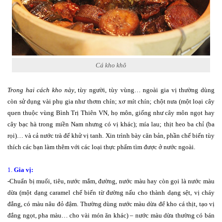
Cá kho khô
Trong hai cách kho này
, tùy người, tùy vùng… ngoài gia vị thường dùng
còn sử dụng vài phụ gia như thơm chín; xơ mít chín; chột nưa (một loại cây
quen thuộc vùng Bình Trị Thiên VN, họ môn, giống như cây môn ngọt hay
cây bạc hà trong miền Nam nhưng có vị khác); mía lau; thịt heo ba chỉ (ba
rọi)… và cả nước trà để khử vị tanh. Xin trình bày căn bản, phần chế biến tùy
thích các bạn làm thêm với các loại thực phẩm tìm được ở nước ngoài.
1.
Gia vị:
-Chuẩn bị muối, tiêu, nước mắm, đường, nước màu hay còn gọi là nước màu
dừa (một dạng caramel chế biến từ đường nấu cho thành dạng sệt, vị cháy
đắng, có màu nâu đỏ đậm. Thường dùng nước màu dừa để kho cá thịt, tạo vị
đắng ngọt, pha màu… cho vài món ăn khác) – nước màu dừa thường có bán