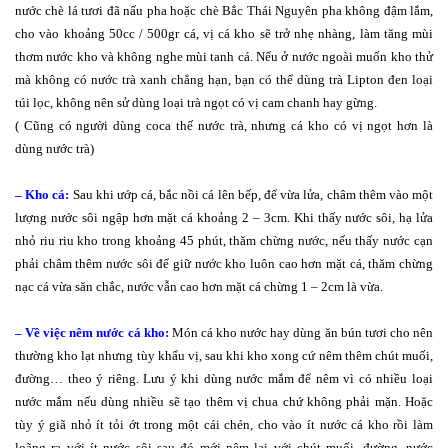
nước chè lá tươi đã nấu pha hoặc chè Bắc Thái Nguyên pha không đậm lắm,
cho vào khoảng 50cc / 500gr cá, vị cá kho sẽ trở nhẹ nhàng, làm tăng mùi
thơm nước kho và không nghe mùi tanh cá. Nếu ở nước ngoài muốn kho thử
mà không có nước trà xanh chẳng hạn, bạn có thể dùng trà Lipton đen loại
túi lọc, không nên sử dùng loại trà ngọt có vị cam chanh hay gừng.
( Cũng có người dùng coca thế nước trà, nhưng cá kho có vị ngọt hơn là
dùng nước trà)
– Kho cá:
Sau khi ướp cá, bắc nồi cá lên bếp, để vừa lửa, châm thêm vào một
lượng nước sôi ngập hơn mặt cá khoảng 2 – 3cm. Khi thấy nước sôi, hạ lửa
nhỏ riu riu kho trong khoảng 45 phút, thăm chừng nước, nếu thấy nước cạn
phải châm thêm nước sôi để giữ nước kho luôn cao hơn mặt cá, thăm chừng
nạc cá vừa săn chắc, nước vẫn cao hơn mặt cá chừng 1 – 2cm là vừa.
– Về việc nêm nước cá kho:
Món cá kho nước hay dùng ăn bún tươi cho nên
thường kho lạt nhưng tùy khẩu vị, sau khi kho xong cứ nêm thêm chút muối,
đường… theo ý riêng. Lưu ý khi dùng nước mắm để nêm vì có nhiều loại
nước mắm nếu dùng nhiều sẽ tạo thêm vị chua chứ không phải mặn. Hoặc
tùy ý giã nhỏ ít tỏi ớt trong một cái chén, cho vào ít nước cá kho rồi làm
loãng ra với ít nước sôi sau đó mới nêm lại với chút muối, đường, nước