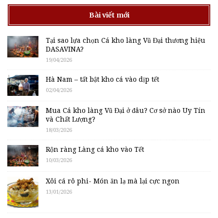
Bài viết mới
Tại sao lựa chọn Cá kho làng Vũ Đại thương hiệu
DASAVINA?
19/04/2026
Hà Nam – tất bật kho cá vào dịp tết
02/04/2026
Mua Cá kho làng Vũ Đại ở đâu? Cơ sở nào Uy Tín
và Chất Lượng?
18/03/2026
Rộn ràng Làng cá kho vào Tết
10/03/2026
Xôi cá rô phi- Món ăn lạ mà lại cực ngon
13/01/2026