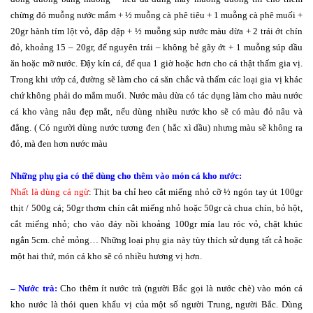
chừng đó muỗng nước mắm + ½ muỗng cà phê tiêu + 1 muỗng cà phê muối +
20gr hành tím lột vỏ, đập dập + ½ muỗng súp nước màu dừa + 2 trái ớt chín
đỏ, khoảng 15 – 20gr, để nguyên trái – không bẻ gãy ớt + 1 muỗng súp dầu
ăn hoặc mỡ nước. Đậy kín cá, để qua 1 giờ hoặc hơn cho cá thật thấm gia vị.
Trong khi ướp cá, đường sẽ làm cho cá săn chắc và thấm các loại gia vị khác
chứ không phải do mắm muối. Nước màu dừa có tác dụng làm cho màu nước
cá kho vàng nâu đẹp mắt, nếu dùng nhiều nước kho sẽ có màu đỏ nâu và
đắng. ( Có người dùng nước tương đen ( hắc xì dầu) nhưng màu sẽ không ra
đỏ, mà đen hơn nước màu
Những phụ gia có thể dùng cho thêm vào món cá kho nước:
Nhất là dùng cá ngừ
: Thịt ba chỉ heo cắt miếng nhỏ cỡ ½ ngón tay út 100gr
thịt / 500g cá; 50gr thơm chín cắt miếng nhỏ hoặc 50gr cà chua chín, bỏ hột,
cắt miếng nhỏ; cho vào đáy nồi khoảng 100gr mía lau róc vỏ, chặt khúc
ngắn 5cm. chẻ mỏng… Những loại phụ gia này tùy thích sử dụng tất cả hoặc
một hai thứ, món cá kho sẽ có nhiều hương vị hơn.
– Nước trà:
Cho thêm ít nước trà (người Bắc gọi là nước chè) vào món cá
kho nước là thói quen khẩu vị của một số người Trung, người Bắc. Dùng