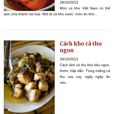
28/10/2013
Món cá kho Việt Nam có thể
tạm chia thành hai loại. Một là cá kho nước: món ăn kho…
Cách kho cá thu
ngon
28/10/2013
Cách làm cá thu kho tiêu ngon,
thơm, hấp dẫn. Từng miếng cá
thu cay cay, ngậy ngậy ăn
vào…