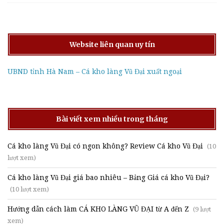
Website liên quan uy tín
UBND tỉnh Hà Nam – Cá kho làng Vũ Đại xuất ngoại
Bài viết xem nhiều trong tháng
Cá kho làng Vũ Đại có ngon không? Review Cá kho Vũ Đại
(10
lượt xem)
Cá kho làng Vũ Đại giá bao nhiêu – Bảng Giá cá kho Vũ Đại?
(10 lượt xem)
Hướng dẫn cách làm CÁ KHO LÀNG VŨ ĐẠI từ A đến Z
(9 lượt
xem)