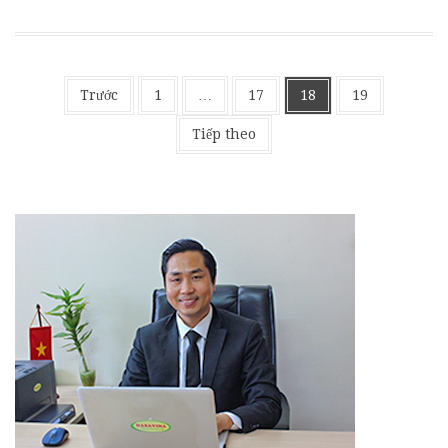
Phân
Trước
1
…
17
18
19
trang
Tiếp theo
bài
viết