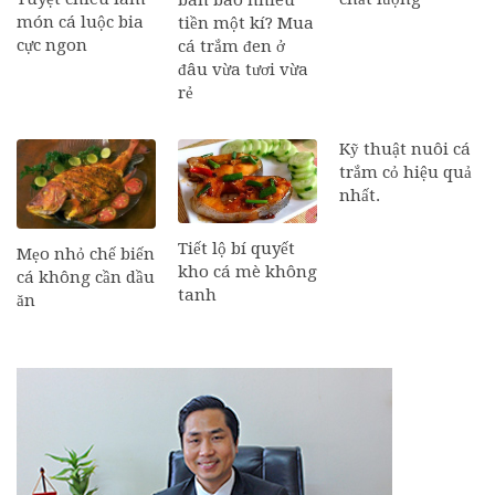
món cá luộc bia
tiền một kí? Mua
cực ngon
cá trắm đen ở
đâu vừa tươi vừa
rẻ
Kỹ thuật nuôi cá
trắm cỏ hiệu quả
nhất.
Tiết lộ bí quyết
Mẹo nhỏ chế biến
kho cá mè không
cá không cần dầu
tanh
ăn