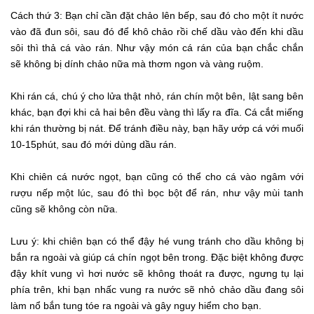
Cách thứ 3: Bạn chỉ cần đặt chảo lên bếp, sau đó cho một ít nước
vào đã đun sôi, sau đó để khô chảo rồi chế dầu vào đến khi dầu
sôi thì thả cá vào rán. Như vậy món cá rán của bạn chắc chắn
sẽ không bị dính chảo nữa mà thơm ngon và vàng ruộm.
Khi rán cá, chú ý cho lửa thật nhỏ, rán chín một bên, lật sang bên
khác, bạn đợi khi cả hai bên đều vàng thì lấy ra đĩa. Cá cắt miếng
khi rán thường bị nát. Để tránh điều này, bạn hãy ướp cá với muối
10-15phút, sau đó mới dùng dầu rán.
Khi chiên cá nước ngọt, bạn cũng có thể cho cá vào ngâm với
rượu nếp một lúc, sau đó thì bọc bột để rán, như vậy mùi tanh
cũng sẽ không còn nữa.
Lưu ý: khi chiên bạn có thể đậy hé vung tránh cho dầu không bị
bắn ra ngoài và giúp cá chín ngọt bên trong. Đặc biệt không được
đậy khít vung vì hơi nước sẽ không thoát ra được, ngưng tụ lại
phía trên, khi bạn nhấc vung ra nước sẽ nhỏ chảo dầu đang sôi
làm nổ bắn tung tóe ra ngoài và gây nguy hiểm cho bạn.