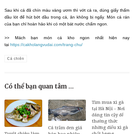
Sau khi cá đã chín màu vàng ươm thì vớt cá ra, dùng giấy thấm
dầu lót để hút bớt dầu trong cá, ăn không bị ngấy. Món cá rán
của bạn chỉ hoàn hảo khi có một bát nước chấm ngon.
>> Mách bạn món cá kho ngon nhất hiện nay
tại
https://cakholangvudai.com/trang-chu/
Cá chiên
Có thể bạn quan tâm …
Tìm mua xì gà
tại Hà Nội – Nơi
đáng tin cậy để
thưởng thức
những điếu xì gà
Cá trắm đen giá
Tuyệt chiêu làm
chất lượng
bán bao nhiêu