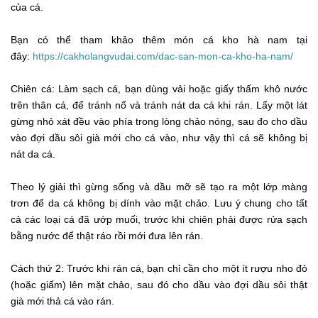
của cá.
Bạn có thể tham khảo thêm món cá kho hà nam tại
đây:
https://cakholangvudai.com/dac-san-mon-ca-kho-ha-nam/
Chiên cá: Làm sạch cá, bạn dùng vải hoặc giấy thấm khô nước
trên thân cá, để tránh nổ và tránh nát da cá khi rán. Lấy một lát
gừng nhỏ xát đều vào phía trong lòng chảo nóng, sau đo cho dầu
vào đợi dầu sôi già mới cho cá vào, như vậy thì cá sẽ không bị
nát da cá.
Theo lý giải thì gừng sống và dầu mỡ sẽ tạo ra một lớp màng
trơn để da cá không bị dính vào mặt chảo. Lưu ý chung cho tất
cả các loại cá đã ướp muối, trước khi chiên phải được rửa sạch
bằng nước để thật ráo rồi mới đưa lên rán.
Cách thứ 2: Trước khi rán cá, bạn chỉ cần cho một ít rượu nho đỏ
(hoặc giấm) lên mặt chảo, sau đó cho dầu vào đợi dầu sôi thật
già mới thả cá vào rán.