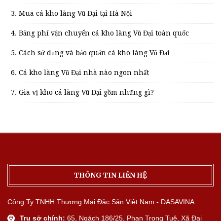
Mua cá kho làng Vũ Đại tại Hà Nội
Bảng phí vận chuyển cá kho làng Vũ Đại toàn quốc
Cách sử dụng và bảo quản cá kho làng Vũ Đại
Cá kho làng Vũ Đại nhà nào ngon nhất
Gia vị kho cá làng Vũ Đại gồm những gì?
THÔNG TIN LIÊN HỆ
Công Ty TNHH Thương Mại Đặc Sản Việt Nam - DASAVINA
Trụ sở chính:
65, Ngách 186/25, Phan Trọng Tuệ, Xã Đại